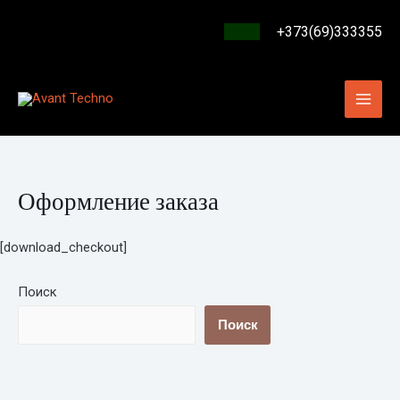
Перейти
+373(69)333355
к
содержимому
Mai
Men
Оформление заказа
[download_checkout]
Поиск
Поиск