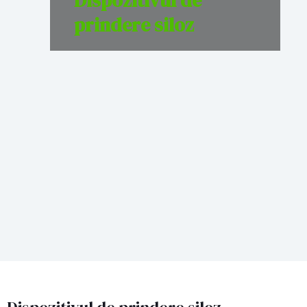
Dispozitivul de
prindere siloz