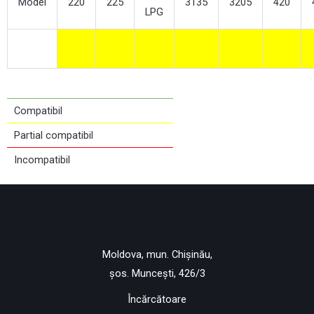
Model
220
225
3135
3205
420
LPG
Compatibil
Partial compatibil
Incompatibil
Moldova, mun. Chișinău,
șos. Muncești, 426/3
Încărcătoare