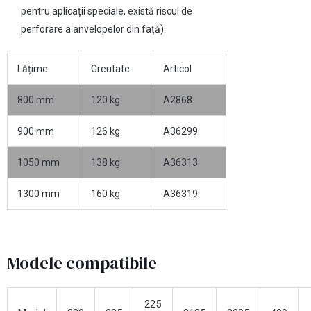
pentru aplicații speciale, există riscul de
perforare a anvelopelor din față).
Lățime
Greutate
Articol
800 mm
120 kg
A2868
900 mm
126 kg
A36299
1050 mm
138 kg
A36313
1300 mm
160 kg
A36319
Modele compatibile
225