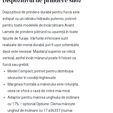
Dispozitivul de prindere siloz
Dispozitivul de prindere durabil pentru furcă este
echipat cu un cilindru hidraulic puternic, potrivit
pentru toate modelele de încărcătoare Avant.
Lamele de prindere pătrund cu ușurință în toate
tipurile de furaje. Vârfurile inferioare sunt
realizate din metal durabil, pot fi ușor schimbate
dacă este necesar. Maxilarul superior se ridică
vertical, astfel încât mânerul poate fi folosit ca
furcă sau greblă.
Model Compact, potrivit pentru distribuția
silozurilor în condiții înghesuite
Marginea frontală a mânerului este rotunjită,
ceea ce oferă o rază de rotire mai mică
Adaptor pentru marirea unghiului de inclinare
cu 17% – optional Opțiune: Clema mărește
unghiul de înclinare cu 17 a36337 (numai