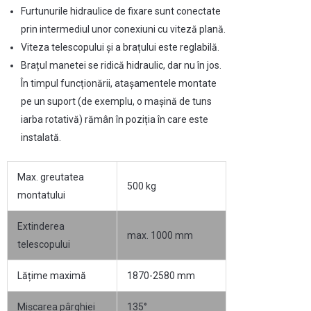
Furtunurile hidraulice de fixare sunt conectate
prin intermediul unor conexiuni cu viteză plană.
Viteza telescopului și a brațului este reglabilă.
Brațul manetei se ridică hidraulic, dar nu în jos.
În timpul funcționării, atașamentele montate
pe un suport (de exemplu, o mașină de tuns
iarba rotativă) rămân în poziția în care este
instalată.
Max. greutatea
500 kg
montatului
Extinderea
max. 1000 mm
telescopului
Lățime maximă
1870-2580 mm
Mișcarea pârghiei
135°