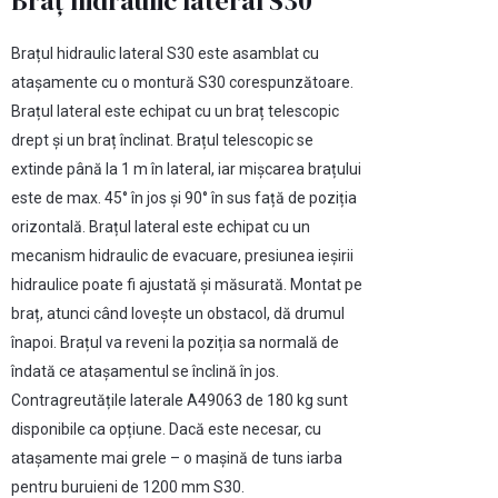
Braț hidraulic lateral S30
Brațul hidraulic lateral S30 este asamblat cu
atașamente cu o montură S30 corespunzătoare.
Brațul lateral este echipat cu un braț telescopic
drept și un braț înclinat. Brațul telescopic se
extinde până la 1 m în lateral, iar mișcarea brațului
este de max. 45° în jos și 90° în sus față de poziția
orizontală. Brațul lateral este echipat cu un
mecanism hidraulic de evacuare, presiunea ieșirii
hidraulice poate fi ajustată și măsurată. Montat pe
braț, atunci când lovește un obstacol, dă drumul
înapoi. Brațul va reveni la poziția sa normală de
îndată ce atașamentul se înclină în jos.
Contragreutățile laterale A49063 de 180 kg sunt
disponibile ca opțiune. Dacă este necesar, cu
atașamente mai grele – o mașină de tuns iarba
pentru buruieni de 1200 mm S30.